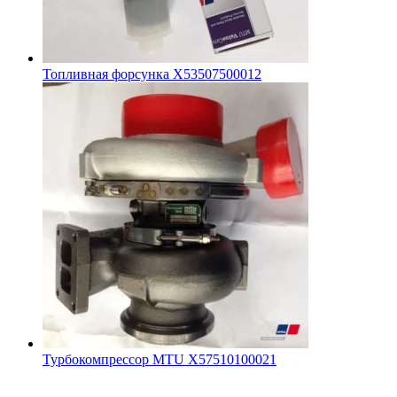
Топливная форсунка X53507500012
Турбокомпрессор MTU X57510100021