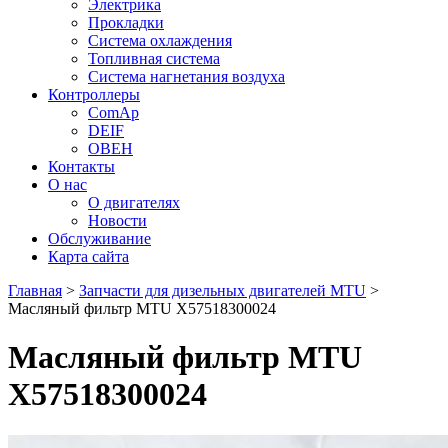
Электрика
Прокладки
Система охлаждения
Топливная система
Система нагнетания воздуха
Контроллеры
ComAp
DEIF
ОВЕН
Контакты
О нас
О двигателях
Новости
Обслуживание
Карта сайта
Главная
>
Запчасти для дизельных двигателей MTU
>
Масляный фильтр MTU X57518300024
Масляный фильтр MTU
X57518300024