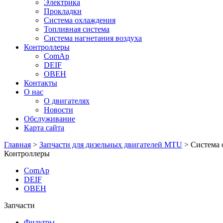
Электрика
Прокладки
Система охлаждения
Топливная система
Система нагнетания воздуха
Контроллеры
ComAp
DEIF
ОВЕН
Контакты
О нас
О двигателях
Новости
Обслуживание
Карта сайта
Главная
>
Запчасти для дизельных двигателей MTU
>
Система 
Контроллеры
ComAp
DEIF
ОВЕН
Запчасти
Фильтры