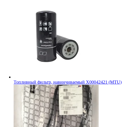
Топливный фильтр, навинчиваемый X00042421 (MTU)