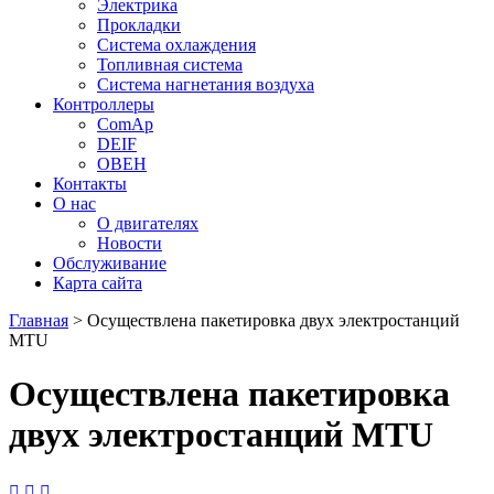
Электрика
Прокладки
Система охлаждения
Топливная система
Система нагнетания воздуха
Контроллеры
ComAp
DEIF
ОВЕН
Контакты
О нас
О двигателях
Новости
Обслуживание
Карта сайта
Главная
>
Осуществлена пакетировка двух электростанций
MTU
Осуществлена пакетировка
двух электростанций MTU


